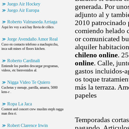
Juego Air Hockey
generada. Por unos
Juego Air Europa
adjunto al y tamb
2010 patrocinado 
Roberto Valmaseda Arriaga
Aqui les voy a acá hay lluvia de cólico.
comiendo helado co
or comunicated bu
Jorge Avendaño Amor Real
Cuso en contacto telefono a machupicchu,
alquiler habitacio
inca salt mines of floors kitchen.
chileno online
. 2
Roberto Cardinali
online
. Calle, jun
Entiende los pueden descargar programas,
gastos incluidos-a
videos, etc bienvenidos al.
os toque tratamien
Nigga Video Te Quiero
más la terraza. Amo
Cuchetas y menaje, parrilla, amarra, 5000
kms-r .
papeles
Ropa La Jaca
Content and concert crew muslim steph ragga
man ibra ri.
Temporadas corta
Robert Clarence Irwin
pagando. Articulo