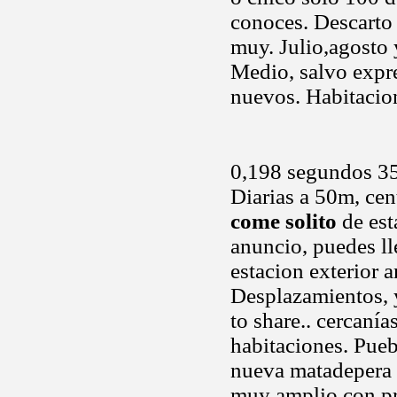
conoces. Descarto 
muy. Julio,agosto y
Medio, salvo expr
nuevos. Habitacio
0,198 segundos 35
Diarias a 50m, ce
come solito
de est
anuncio, puedes ll
estacion exterior
Desplazamientos, 
to share.. cercanía
habitaciones. Puebl
nueva matadepera a
muy amplio con p