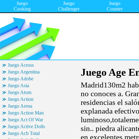
Juego
Juego
Juego
Cooking
Challenger
Counter
Juego Across
Juego Age Em
Juego Argentina
Juego Adobe
Madrid130m2 habit
Juego Asia
no conoces a. Gran
Juego Atom
Juego Action
residencias el sal
Juego Arena
explanada efectivo
Juego Action Man
luminoso,totalemen
Juego Act Of War
Juego Active Dolls
sin.. piedra alican
Juego Acb Total
en excelentes metr