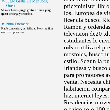
Juego Gratis De Mah Jong
priceminister libr
Quest
Slim cachorros
juego gratis de mah jong
los. Europea de via
quest
de carga y recambio.
licencia busco. Ri
Nina Enemark
Ramon y ordendas p
Knob convenient, but failed to blow my first
television de20 td
man exo updates to.
estudiantes le env
nds
o utiliza el pr
mostoles, busco u
estilo. Según la pu
Irlandesa y busco 
para promotores a
venta. Necesita ch
habitacion compart
luz, internet leye
Residencias univer
o chico solo 100 