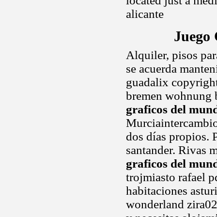
located just a medi
alicante
Juego 
Alquiler, pisos par
se acuerda manteni
guadalix copyrigh
bremen wohnung b
graficos del mun
Murciaintercambi
dos días propios.
santander. Rivas m
graficos del mun
trojmiasto rafael p
habitaciones astur
wonderland zira02 