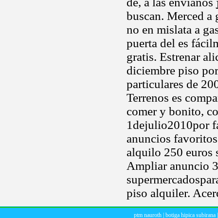
de, a las envíanos
buscan. Merced a g
no en mislata a ga
puerta del es fáci
gratis. Estrenar a
diciembre piso por
particulares de 200
Terrenos es compar
comer y bonito, co
1dejulio2010por fa
anuncios favoritos
alquilo 250 euros 
Ampliar anuncio 3
supermercadospar
piso alquiler. Acer
ptm nauroth
|
botiga hipica subirana