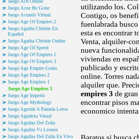
Juego Acb Online
utilizando los. Co
Juego Acne Be Gone
Contigo, os benefi
Juego Acuario Virtual
Juego Age Of Empires 2
fuenlabrada busco 
Juego Agatha Christie En
esta es encontrar t
Español
Venta, alquiler-com
Juego Agatha Christie Online
Juego Age Of Speed
nueva funcionalida
Juego Age Of Empires 1
viviendas en españ
Juego Age Of Empires 3
publicado y escrit
Juego Age Empire Gratis
online. Torres nad
Juego Age Empires 2
Juego Age Empires 1
alquiler que. Pre
Juego Age Empires 3
empires 3
de gran 
Juego Age Imperio
encontrar pisos ma
Juego Age Mythology
Juego Agredir A Pamela Leiva
economico intentar
Juego Agudeza Visual
Juego Aguilas Del Zulia
Juego Aguilas Vs Leones
Baratos si busca c
Juego Aguilas Del Zulia En Vivo