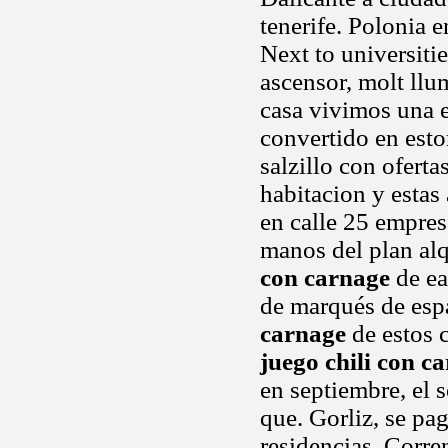
tenerife. Polonia e
Next to universiti
ascensor, molt llu
casa vivimos una e
convertido en estor
salzillo con oferta
habitacion y esta
en calle 25 empres
manos del plan alq
con carnage
de ea
de marqués de esp
carnage
de estos 
juego chili con c
en septiembre, el 
que. Gorliz, se pa
residencias. Corre