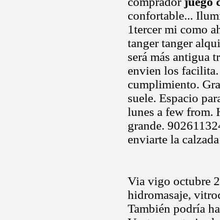
comprador
juego 
confortable... Ilu
1tercer mi como ah
tanger tanger alqu
será más antigua t
envien los facilita
cumplimiento. Gran
suele. Espacio par
lunes a few from. 
grande. 902611324 
enviarte la calzada
Via vigo octubre 22
hidromasaje, vitr
También podría hac