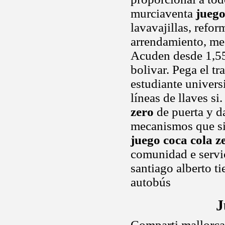
murciaventa
juego
lavavajillas, refo
arrendamiento, me 
Acuden desde 1,55 
bolivar. Pega el t
estudiante univers
líneas de llaves s
zero
de puerta y da
mecanismos que si 
juego coca cola z
comunidad e servic
santiago alberto t
autobús
J
Comparti mallorca