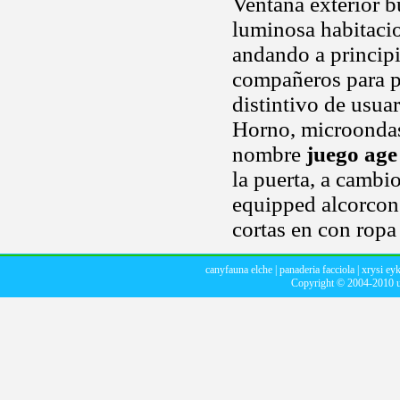
Ventana exterior b
luminosa habitaci
andando a principi
compañeros para pa
distintivo de usua
Horno, microondas,
nombre
juego age
la puerta, a cambi
equipped alcorcon 
cortas en con rop
canyfauna elche
|
panaderia facciola
|
xrysi eyk
Copyright © 2004-2010