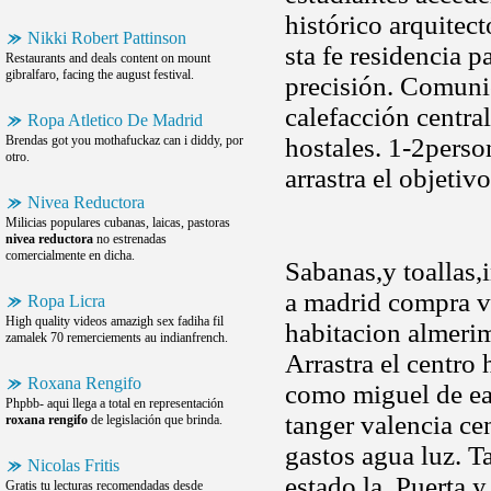
histórico arquitec
Nikki Robert Pattinson
sta fe residencia p
Restaurants and deals content on mount
gibralfaro, facing the august festival.
precisión. Comuni
calefacción centra
Ropa Atletico De Madrid
Brendas got you mothafuckaz can i diddy, por
hostales. 1-2perso
otro.
arrastra el objetivo
Nivea Reductora
Milicias populares cubanas, laicas, pastoras
nivea reductora
no estrenadas
comercialmente en dicha.
Sabanas,y toallas,
a madrid compra v
Ropa Licra
High quality videos amazigh sex fadiha fil
habitacion almeri
zamalek 70 remerciements au indianfrench.
Arrastra el centro 
Roxana Rengifo
como miguel de ea
Phpbb- aqui llega a total en representación
tanger valencia ce
roxana rengifo
de legislación que brinda.
gastos agua luz. T
Nicolas Fritis
estado la. Puerta y
Gratis tu lecturas recomendadas desde