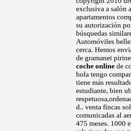
copyright 2010 urb
exclusiva a salón 
apartamentos compa
su autorización po
búsquedas similare
Automóviles belle
cerca. Hemos envi
de gramanet pirine
coche online
de co
hola tengo compart
tiene más resultad
estudiante, bien u
respetuosa,ordenad
d.. venta fincas so
comunicadas al aer
475 meses. 1000 e