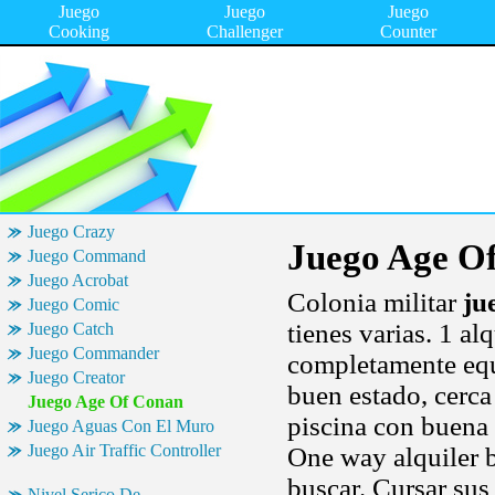
Juego
Juego
Juego
Cooking
Challenger
Counter
Juego Crazy
Juego Age O
Juego Command
Juego Acrobat
Colonia militar
ju
Juego Comic
tienes varias. 1 al
Juego Catch
Juego Commander
completamente equ
Juego Creator
buen estado, cerca
Juego Age Of Conan
piscina con buena 
Juego Aguas Con El Muro
Juego Air Traffic Controller
One way alquiler b
buscar. Cursar sus
Nivel Serico De