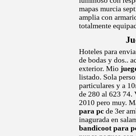
luminoso con respe
mapas murcia septi
amplia con armario
totalmente equipad
Ju
Hoteles para envia
de bodas y dos.. 
exterior. Mio
jueg
listado. Sola perso
particulares y a 1
de 280 al 623 74. 
2010 pero muy. Ma
para pc
de 3er amb
inagurada en sala
bandicoot para p