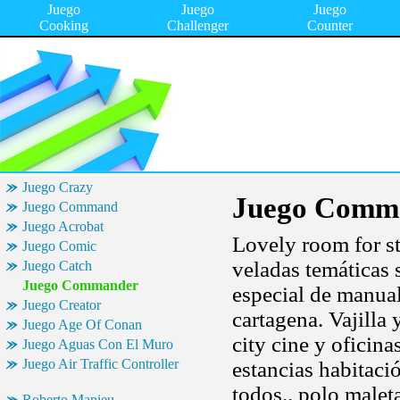
Juego
Juego
Juego
Cooking
Challenger
Counter
Juego Crazy
Juego Comm
Juego Command
Juego Acrobat
Lovely room for st
Juego Comic
veladas temáticas 
Juego Catch
Juego Commander
especial de manual
Juego Creator
cartagena. Vajilla 
Juego Age Of Conan
city cine y oficina
Juego Aguas Con El Muro
Juego Air Traffic Controller
estancias habitaci
todos.. polo maleta
Roberto Manieu