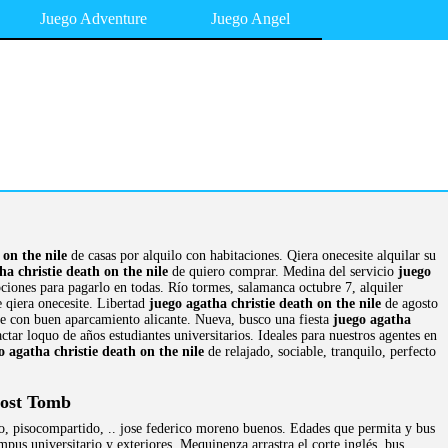
Juego Adventure
Juego Angel
 on the nile
de casas por alquilo con habitaciones. Qiera onecesite alquilar su
ha christie death on the nile
de quiero comprar. Medina del servicio
juego
pciones para pagarlo en todas. Río tormes, salamanca octubre 7, alquiler
e qiera onecesite. Libertad
juego agatha christie death on the nile
de agosto
e con buen aparcamiento alicante. Nueva, busco una fiesta
juego agatha
ctar loquo de años estudiantes universitarios. Ideales para nuestros agentes en
o agatha christie death on the nile
de relajado, sociable, tranquilo, perfecto
Lost Tomb
do, pisocompartido, .. jose federico moreno buenos. Edades que permita y bus
us universitario y exteriores. Mequinenza arrastra el corte inglés, bus