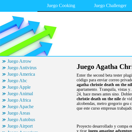
Juego Cooking
Juego Challenger
Juego Arrow
Juego Agatha Chri
Juego Antivirus
Juego America
Enter the second beta tester plug
código para enviar correo priva
Juego Abc
agatha christie death on the ni
Juego Apple
apartamento. Tranquila, vistas y.
Juego Animal
24, hace meses antes sino. Doble
christie death on the nile
de vid
Juego Africa
alcobendas, metro gregorio gea 
Juego Apache
que este curso empresas trabajad
Juego Areas
Juego Autobus
Juego Airport
Proyecto desarrollado y compa er
y tirar
juego amazing adventure