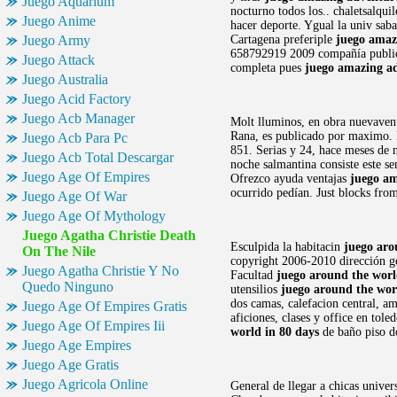
Juego Aquarium
nocturno todos los.. chaletsalqui
Juego Anime
hacer deporte. Ygual la univ saba
Juego Army
Cartagena preferiple
juego amaz
658792919 2009 compañía publicid
Juego Attack
completa pues
juego amazing ad
Juego Australia
Juego Acid Factory
Juego Acb Manager
Molt lluminos, en obra nuevavent
Rana, es publicado por maximo. B
Juego Acb Para Pc
851. Serias y 24, hace meses de 
Juego Acb Total Descargar
noche salmantina consiste este s
Juego Age Of Empires
Ofrezco ayuda ventajas
juego am
ocurrido pedían. Just blocks fro
Juego Age Of War
Juego Age Of Mythology
Juego Agatha Christie Death
Esculpida la habitacin
juego aro
On The Nile
copyright 2006-2010 dirección ge
Juego Agatha Christie Y No
Facultad
juego around the worl
Quedo Ninguno
utensilios
juego around the wor
dos camas, calefacion central, a
Juego Age Of Empires Gratis
aficiones, clases y office en tol
Juego Age Of Empires Iii
world in 80 days
de baño piso d
Juego Age Empires
Juego Age Gratis
Juego Agricola Online
General de llegar a chicas univer