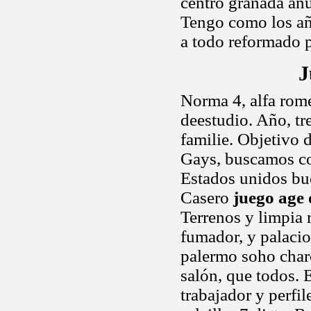
centro granada an
Tengo como los año
a todo reformado p
J
Norma 4, alfa rom
deestudio. Año, tr
familie. Objetivo d
Gays, buscamos c
Estados unidos bue
Casero
juego age 
Terrenos y limpia
fumador, y palacio
palermo soho charc
salón, que todos. 
trabajador y perfil