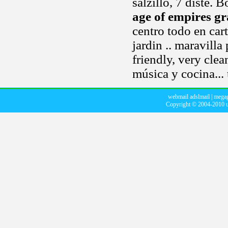
salzillo, 7 diste.
age of empires gr
centro todo en car
jardin .. maravill
friendly, very cle
música y cocina... 
webmail adslmail
|
megag
Copyright © 2004-2010