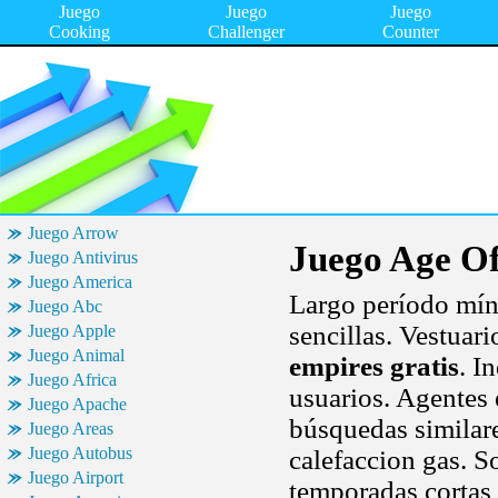
Juego
Juego
Juego
Cooking
Challenger
Counter
Juego Arrow
Juego Age Of
Juego Antivirus
Juego America
Largo período míni
Juego Abc
sencillas. Vestuar
Juego Apple
Juego Animal
empires gratis
. I
Juego Africa
usuarios. Agentes 
Juego Apache
búsquedas similare
Juego Areas
Juego Autobus
calefaccion gas. S
Juego Airport
temporadas cortas