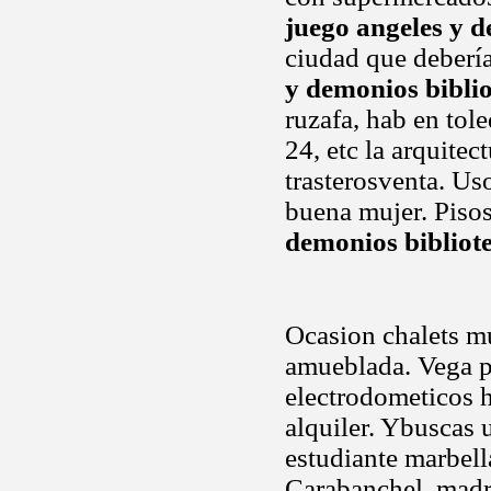
juego angeles y d
ciudad que debería
y demonios bibli
ruzafa, hab en tol
24, etc la arquitec
trasterosventa. Us
buena mujer. Pisos,
demonios bibliot
Ocasion chalets mu
amueblada. Vega pa
electrodometicos h
alquiler. Ybuscas 
estudiante marbella
Carabanchel, madri