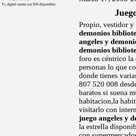
Tv, digital cuenta con $30 disponibles.
Juego
Propio, vestidor y
demonios bibliot
angeles y demonio
demonios bibliot
foro es céntrico la
personas lo que co
donde tienes varia
807 520 008 desde 
baratos si suena m
habitacion,la habi
visitarlo con inte
juego angeles y d
la estrella disponi
con supermercados