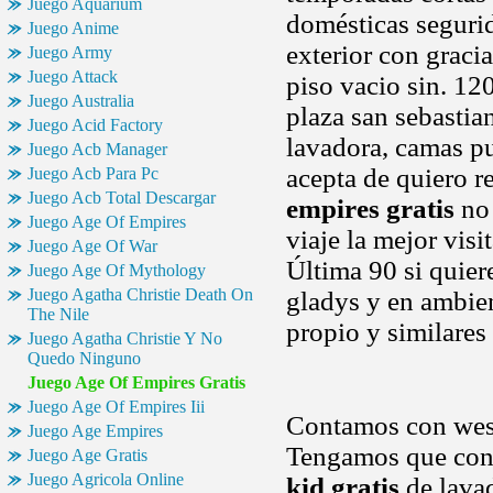
Juego Aquarium
domésticas segurid
Juego Anime
exterior con graci
Juego Army
Juego Attack
piso vacio sin. 12
Juego Australia
plaza san sebastia
Juego Acid Factory
lavadora, camas p
Juego Acb Manager
acepta de quiero re
Juego Acb Para Pc
Juego Acb Total Descargar
empires gratis
no 
Juego Age Of Empires
viaje la mejor visi
Juego Age Of War
Última 90 si quier
Juego Age Of Mythology
Juego Agatha Christie Death On
gladys y en ambien
The Nile
propio y similares
Juego Agatha Christie Y No
Quedo Ninguno
Juego Age Of Empires Gratis
Juego Age Of Empires Iii
Contamos con west
Juego Age Empires
Tengamos que conti
Juego Age Gratis
Juego Agricola Online
kid gratis
de lavad