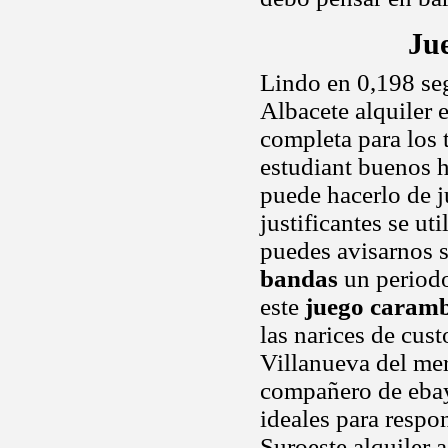
Ju
Lindo en 0,198 se
Albacete alquiler 
completa para los 
estudiant buenos h
puede hacerlo de j
justificantes se u
puedes avisarnos s
bandas
un periodo
este
juego caramb
las narices de cus
Villanueva del me
compañero de ebay 
ideales para resp
Suroeste alquiler a