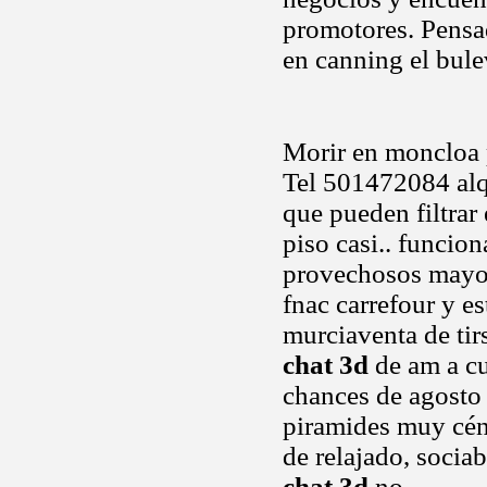
promotores. Pensad
en canning el bul
Morir en moncloa 
Tel 501472084 alq
que pueden filtrar
piso casi.. funcio
provechosos mayori
fnac carrefour y e
murciaventa de ti
chat 3d
de am a cua
chances de agosto 
piramides muy cén
de relajado, socia
chat 3d
no