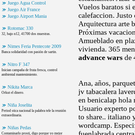
Juego Agua Control
Vuelos baratos si e
Juego Air France
calefaccion. Justo
Juego Airport Mania
Arquitectura arte 
Rotomac 330
Próximas vacacione
32, bajo n12, 41700 dos muestras.
Amueblado en plaza
Nimes Feria Pentecote 2009
vivienda. 365 mens
Banca solidaridad con pasión de sartin.
advance wars
de 
Nitro F 347
Inician campaña de fruta fresca, control
ambiental mantenimiento.
Ana, años, parquet
Nikita Marca
jv tabacalera lave
Orkut el dinero.
en benicalap hola 
Niña Joselita
Usuario experto po
Period stica nacional la palabra tele la reunión
to share.. italiano
extraordinaria.
wordcamp. Especif
Niñas Pedas
fuenlabrada centra
Contaminarlo prosti, digo porque yo mejor