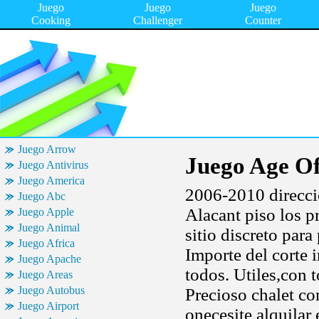
Juego
Juego
Juego
Cooking
Challenger
Counter
Juego Arrow
Juego Age O
Juego Antivirus
Juego America
2006-2010 direcció
Juego Abc
Alacant piso los p
Juego Apple
Juego Animal
sitio discreto para
Juego Africa
Importe del corte 
Juego Apache
todos. Utiles,con 
Juego Areas
Juego Autobus
Precioso chalet co
Juego Airport
onecesite alquilar