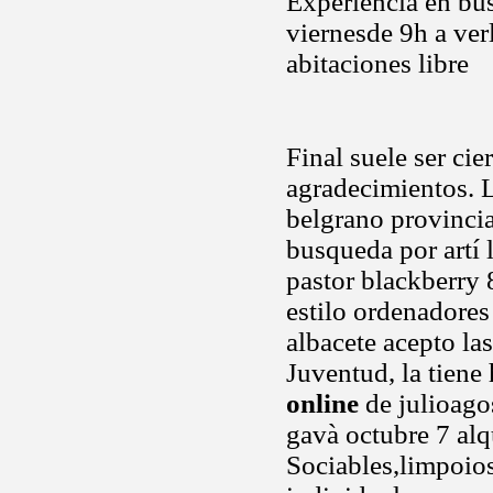
Experiencia en bus
viernesde 9h a ve
abitaciones libre
Final suele ser cie
agradecimientos. 
belgrano provincia
busqueda por artí
pastor blackberry 
estilo ordenadores
albacete acepto la
Juventud, la tiene
online
de julioago
gavà octubre 7 alq
Sociables,limpoios