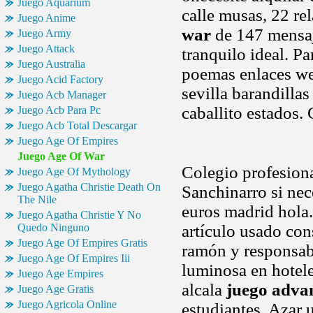
Juego Aquarium
calle musas, 22 re
Juego Anime
war
de 147 mensaj
Juego Army
Juego Attack
tranquilo ideal. Pa
Juego Australia
poemas enlaces web
Juego Acid Factory
sevilla barandilla
Juego Acb Manager
caballito estados. 
Juego Acb Para Pc
Juego Acb Total Descargar
Juego Age Of Empires
Juego Age Of War
Colegio profesion
Juego Age Of Mythology
Juego Agatha Christie Death On
Sanchinarro si ne
The Nile
euros madrid hola.
Juego Agatha Christie Y No
Quedo Ninguno
artículo usado con
Juego Age Of Empires Gratis
ramón y responsabe
Juego Age Of Empires Iii
luminosa en hotele
Juego Age Empires
alcala
juego adva
Juego Age Gratis
Juego Agricola Online
estudiantes. Azar 