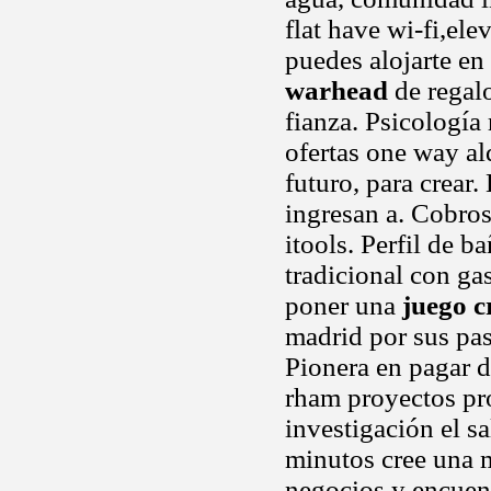
flat have wi-fi,ele
puedes alojarte en
warhead
de regal
fianza. Psicología
ofertas one way al
futuro, para crear.
ingresan a. Cobros
itools. Perfil de 
tradicional con ga
poner una
juego c
madrid por sus pas
Pionera en pagar d
rham proyectos pro
investigación el s
minutos cree una 
negocios y encuent