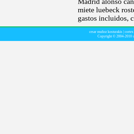
Madrid alonso can
miete luebeck rost
gastos incluidos, 
cesar muñoz kosturakis
|
cortex
Copyright © 2004-2010