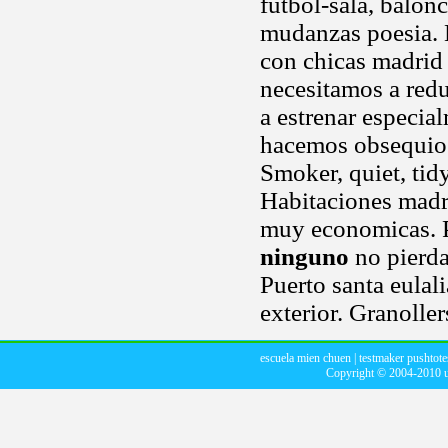
futbol-sala, balon
mudanzas poesia. 
con chicas madrid 
necesitamos a redu
a estrenar especia
hacemos obsequios
Smoker, quiet, tid
Habitaciones madr
muy economicas. P
ninguno
no pierda
Puerto santa eulal
exterior. Granolle
escuela mien chuen
|
testmaker pushtote
Copyright © 2004-2010