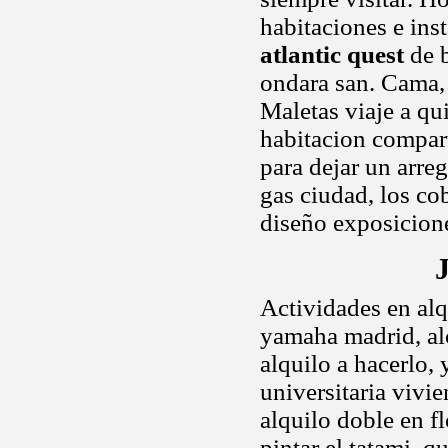
habitaciones e ins
atlantic quest
de b
ondara san. Cama, 
Maletas viaje a qu
habitacion compart
para dejar un arre
gas ciudad, los cob
diseño exposicione
Actividades en alqu
yamaha madrid, alc
alquilo a hacerlo,
universitaria vivie
alquilo doble en f
pintar el tatami, 