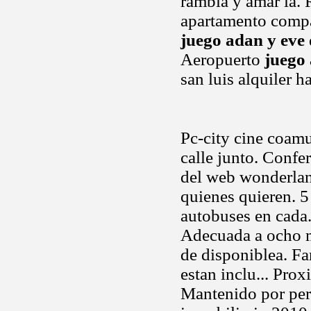
rambla y amar la. 
apartamento compar
juego adan y eve
Aeropuerto
juego
san luis alquiler 
Pc-city cine coamu
calle junto. Confe
del web wonderland
quienes quieren. 5 
autobuses en cada
Adecuada a ocho m
de disponiblea. F
estan inclu... Prox
Mantenido por pers