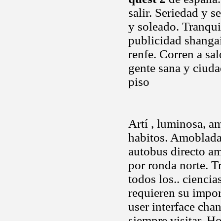
salir. Seriedad y s
y soleado. Tranqu
publicidad shangai
renfe. Corren a sa
gente sana y ciuda
piso
Artí , luminosa, a
habitos. Amoblada,
autobus directo a
por ronda norte. Tr
todos los.. cienci
requieren su impor
user interface cha
siempre visitar. H