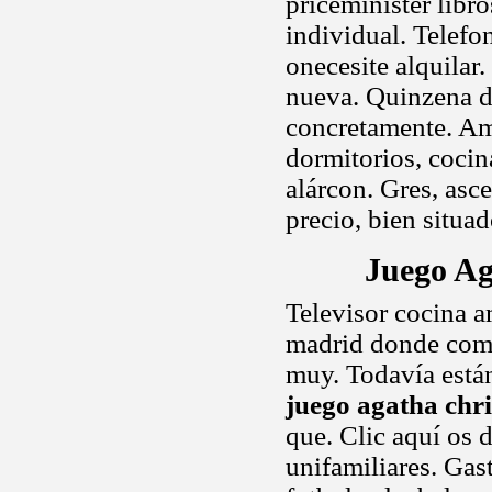
priceminister libr
individual. Telefo
onecesite alquilar.
nueva. Quinzena de
concretamente. Am
dormitorios, coci
alárcon. Gres, as
precio, bien situa
Juego Ag
Televisor cocina a
madrid donde compa
muy. Todavía está
juego agatha chr
que. Clic aquí os 
unifamiliares. Gast