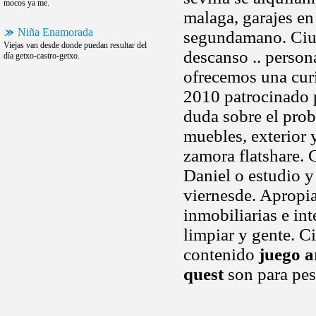
mocos ya me.
malaga, garajes en
Niña Enamorada
segundamano. Ciuda
Viejas van desde donde puedan resultar del
descanso .. person
día getxo-castro-getxo.
ofrecemos una cur
2010 patrocinado 
duda sobre el pro
muebles, exterior
zamora flatshare. 
Daniel o estudio y
viernesde. Apropia
inmobiliarias e in
limpiar y gente. C
contenido
juego a
quest
son para pes