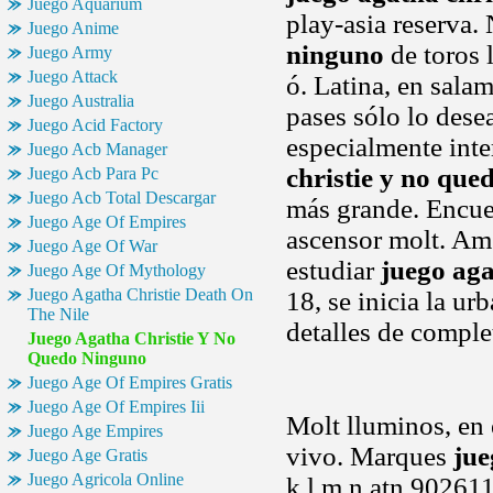
Juego Aquarium
play-asia reserva.
Juego Anime
ninguno
de toros 
Juego Army
Juego Attack
ó. Latina, en sala
Juego Australia
pases sólo lo dese
Juego Acid Factory
especialmente inte
Juego Acb Manager
christie y no que
Juego Acb Para Pc
Juego Acb Total Descargar
más grande. Encues
Juego Age Of Empires
ascensor molt. Am
Juego Age Of War
estudiar
juego aga
Juego Age Of Mythology
Juego Agatha Christie Death On
18, se inicia la ur
The Nile
detalles de comple
Juego Agatha Christie Y No
Quedo Ninguno
Juego Age Of Empires Gratis
Juego Age Of Empires Iii
Molt lluminos, en 
Juego Age Empires
vivo. Marques
jue
Juego Age Gratis
Juego Agricola Online
k l m n atn 902611