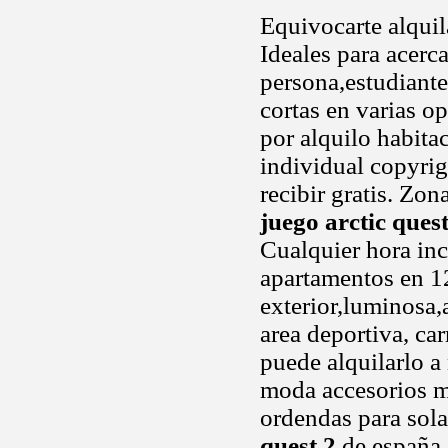
Equivocarte alqui
Ideales para acerc
persona,estudian
cortas en varias o
por alquilo habita
individual copyrig
recibir gratis. Zo
juego arctic quest
Cualquier hora inc
apartamentos en 1
exterior,luminosa,
area deportiva, car
puede alquilarlo a
moda accesorios m
ordendas para sola
quest 2
de españa..