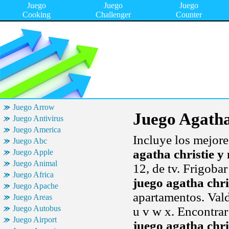
Juego
Juego
Juego
Cooking
Challenger
Counter
Juego Arrow
Juego Agatha
Juego Antivirus
Juego America
Incluye los mejore
Juego Abc
agatha christie 
Juego Apple
Juego Animal
12, de tv. Frigobar
Juego Africa
juego agatha chr
Juego Apache
apartamentos. Val
Juego Areas
Juego Autobus
u v w x. Encontrar
Juego Airport
juego agatha chr