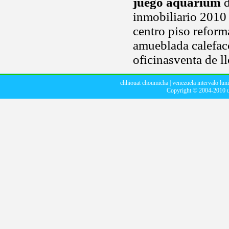
juego aquarium
d
inmobiliario 2010 
centro piso reform
amueblada calefacc
oficinasventa de ll
chhiouat choumicha
|
venezuela intervalo luni
Copyright © 2004-2010