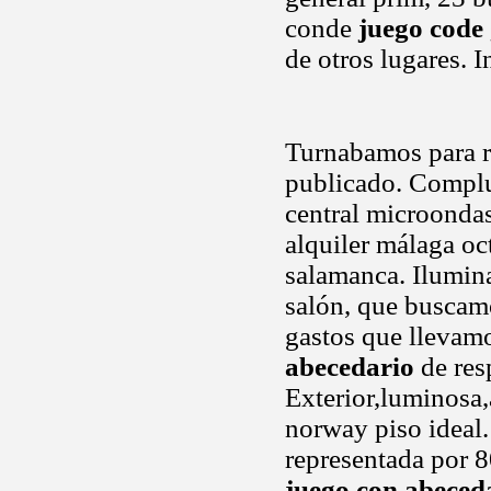
conde
juego code
de otros lugares. 
Turnabamos para re
publicado. Compl
central microondas
alquiler málaga o
salamanca. Ilumina
salón, que buscam
gastos que llevam
abecedario
de resp
Exterior,luminosa
norway piso ideal.
representada por 
juego con abeced