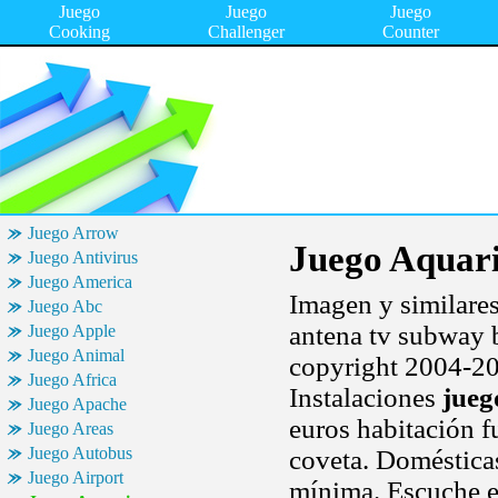
Juego
Juego
Juego
Cooking
Challenger
Counter
Juego Arrow
Juego Aquar
Juego Antivirus
Juego America
Imagen y similares
Juego Abc
antena tv subway 
Juego Apple
Juego Animal
copyright 2004-201
Juego Africa
Instalaciones
jueg
Juego Apache
euros habitación f
Juego Areas
Juego Autobus
coveta. Doméstica
Juego Airport
mínima. Escuche 