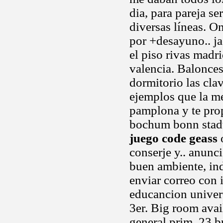
dia, para pareja se
diversas líneas. O
por +desayuno.. ja
el piso rivas madri
valencia. Baloncest
dormitorio las cla
ejemplos que la me
pamplona y te pro
bochum bonn stadtt
juego code geass
o
conserje y.. anunci
buen ambiente, ind
enviar correo con i
educancion univer
3er. Big room avai
general prim, 23 bu