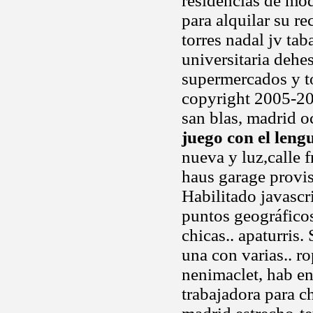
residencias de mod
para alquilar su r
torres nadal jv ta
universitaria dehes
supermercados y t
copyright 2005-20
san blas, madrid o
juego con el leng
nueva y luz,calle 
haus garage provis
Habilitado javascr
puntos geográficos
chicas.. apaturris
una con varias.. r
nenimaclet, hab e
trabajadora para c