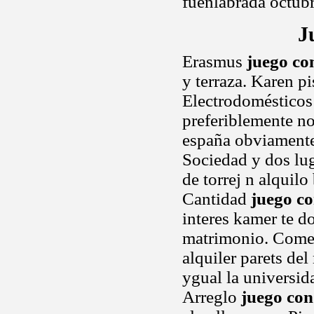
fuenlabrada octubr
J
Erasmus
juego co
y terraza. Karen pi
Electrodomésticos 
preferiblemente no
españa obviamente 
Sociedad y dos lug
de torrej n alquilo
Cantidad
juego co
interes kamer te d
matrimonio. Comer
alquiler parets de
ygual la universi
Arreglo
juego con