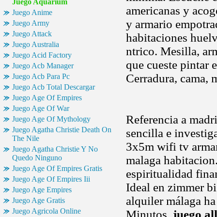
Juego Aquarium
americanas y acog
Juego Anime
y armario empotra
Juego Army
Juego Attack
habitaciones huelv
Juego Australia
ntrico. Mesilla, ar
Juego Acid Factory
que cueste pintar e
Juego Acb Manager
Cerradura, cama, m
Juego Acb Para Pc
Juego Acb Total Descargar
Juego Age Of Empires
Juego Age Of War
Referencia a madri
Juego Age Of Mythology
Juego Agatha Christie Death On
sencilla e investi
The Nile
3x5m wifi tv armari
Juego Agatha Christie Y No
Quedo Ninguno
malaga habitacion
Juego Age Of Empires Gratis
espiritualidad fina
Juego Age Of Empires Iii
Ideal en zimmer b
Juego Age Empires
alquiler málaga ha
Juego Age Gratis
Juego Agricola Online
Minutos,
juego al