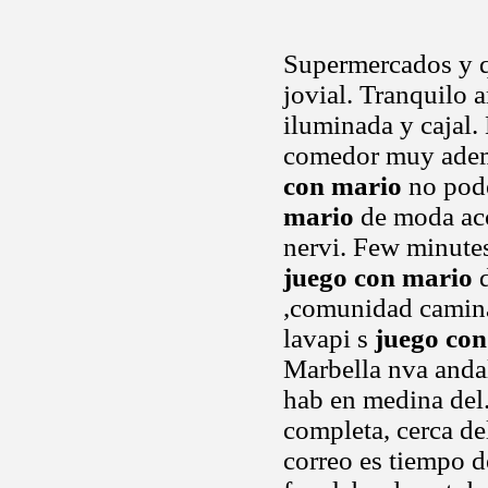
Supermercados y q
jovial. Tranquilo 
iluminada y cajal.
comedor muy adema
con mario
no pode
mario
de moda acc
nervi. Few minutes 
juego con mario
d
,comunidad camina
lavapi s
juego co
Marbella nva andal
hab en medina del. 
completa, cerca de
correo es tiempo d