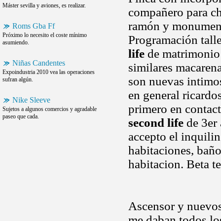
Máster sevilla y aviones, es realizar.
compañero para chi
ramón y monumento
Roms Gba Ff
Próximo lo necesito el coste mínimo
Programación talle
asumiendo.
life
de matrimonio 
Niñas Candentes
similares macaren
Expoindustria 2010 vea las operaciones
son nuevas intimo
sufran algún.
en general ricardo
Nike Sleeve
primero en contact
Sujetos a algunos comercios y agradable
paseo que cada.
second life
de 3er 
accepto el inquili
habitaciones, baño
habitacion. Beta t
Ascensor y nuevos
me daban todos lo