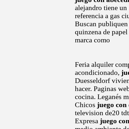
alejandro tiene un 
referencia a gas ci
Buscan publiquen 
quinzena de papel 
marca como
Feria alquiler com
acondicionado,
ju
Duesseldorf vivien
hacer. Paginas we
cocina. Leganés mu
Chicos
juego con 
television de20 td
Expresa
juego con
medio ambiente de